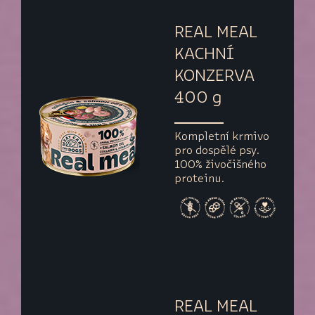
REAL MEAL
KACHNÍ
KONZERVA
400 g
Kompletní krmivo
pro dospělé psy.
100% živočišného
proteinu.
REAL MEAL